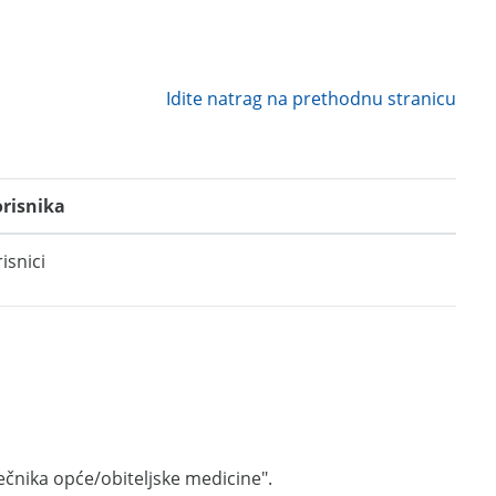
Idite natrag na prethodnu stranicu
orisnika
risnici
čnika opće/obiteljske medicine".