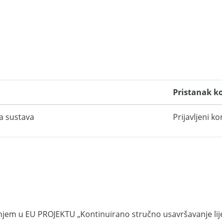
Pristanak k
la sustava
Prijavljeni ko
jem u EU PROJEKTU „Kontinuirano stručno usavršavanje lije