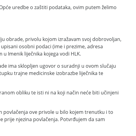
Opće uredbe o zaštiti podataka, ovim putem želimo
lju obrade, privolu kojom izražavam svoj dobrovoljan,
upisani osobni podaci (ime i prezime, adresa
 u Imenik liječnika kojega vodi HLK.
ade ima sklopljen ugovor o suradnji u ovom slučaju
upku trajne medicinske izobrazbe liječnika te
nom obliku te isti ni na koji način neće biti učinjeni
 povlačenja ove privole u bilo kojem trenutku i to
le prije njezina povlačenja. Potvrđujem da sam