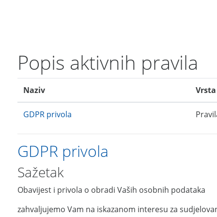
Preskoči na sadržaj
Popis aktivnih pravila
Naziv
Vrsta
GDPR privola
Pravi
GDPR privola
Sažetak
Obavijest i privola o obradi Vaših osobnih podataka
zahvaljujemo Vam na iskazanom interesu za sudjelovan