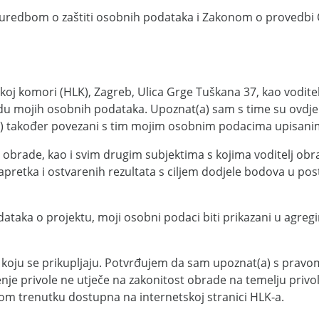
uredbom o zaštiti osobnih podataka i Zakonom o provedbi 
oj komori (HLK), Zagreb, Ulica Grge Tuškana 37, kao vodite
du mojih osobnih podataka. Upoznat(a) sam s time su ovdje 
la) također povezani s tim mojim osobnim podacima upisanim
 obrade, kao i svim drugim subjektima s kojima voditelj obr
retka i ostvarenih rezultata s ciljem dodjele bodova u post
taka o projektu, moji osobni podaci biti prikazani u agregira
 koju se prikupljaju. Potvrđujem da sam upoznat(a) s pravom
nje privole ne utječe na zakonitost obrade na temelju privo
kom trenutku dostupna na internetskoj stranici HLK-a.