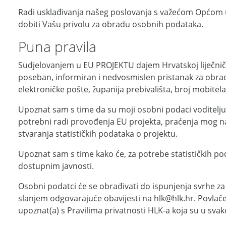
Radi usklađivanja našeg poslovanja s važećom Općom 
dobiti Vašu privolu za obradu osobnih podataka.
Puna pravila
Sudjelovanjem u EU PROJEKTU dajem Hrvatskoj liječničk
poseban, informiran i nedvosmislen pristanak za obra
elektroničke pošte, županija prebivališta, broj mobite
Upoznat sam s time da su moji osobni podaci voditelju
potrebni radi provođenja EU projekta, praćenja mog nap
stvaranja statističkih podataka o projektu.
Upoznat sam s time kako će, za potrebe statističkih poda
dostupnim javnosti.
Osobni podatci će se obrađivati do ispunjenja svrhe za
slanjem odgovarajuće obavijesti na hlk@hlk.hr. Povlače
upoznat(a) s Pravilima privatnosti HLK-a koja su u sva